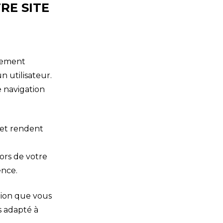
RE SITE
ctement
 utilisateur.
e navigation
 et rendent
ors de votre
ence.
ation que vous
us adapté à