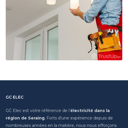
2 photos
GC ELEC
Eclairage
GC Elec est votre référence de l’
électricité dans la
région de Seraing
. Forts d’une expérience depuis de
2 photos
nombreuses années en la matière, nous nous efforçons