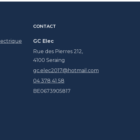
CONTACT
lectrique
GC Elec
Rue des Pierres 212,
4100 Seraing
gc.elec2017@hotmail.com
04 378 41 58
BE0673905817