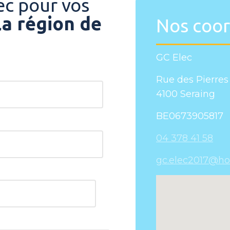
ec pour vos
la région de
Nos coo
GC Elec
Rue des Pierres 
4100 Seraing
BE0673905817
04 378 41 58
gc.elec2017@ho